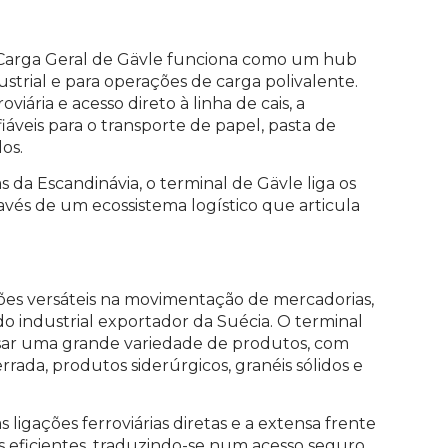
de Carga Geral de Gävle funciona como um hub
ustrial e para operações de carga polivalente.
iária e acesso direto à linha de cais, a
fiáveis para o transporte de papel, pasta de
os.
s da Escandinávia, o terminal de Gävle liga os
avés de um ecossistema logístico que articula
ões versáteis na movimentação de mercadorias,
o industrial exportador da Suécia. O terminal
ssar uma grande variedade de produtos, com
rada, produtos siderúrgicos, granéis sólidos e
ligações ferroviárias diretas e a extensa frente
s eficientes, traduzindo-se num acesso seguro