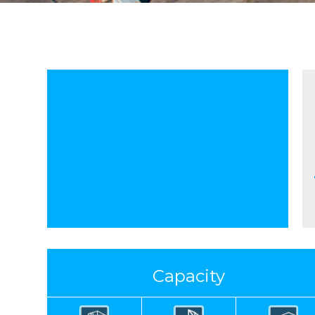
Wheel Loader
Forklift
TT
12
45
20
Capacity