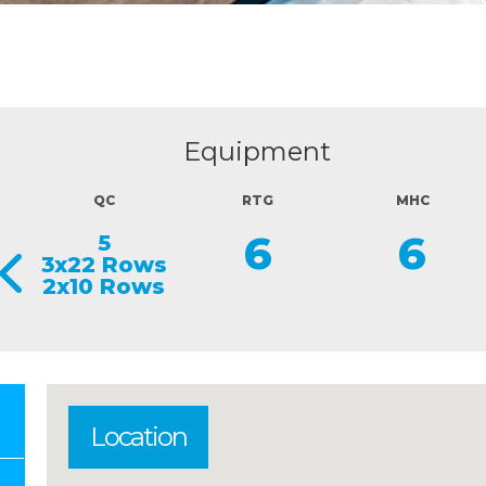
Equipment
QC
RTG
MHC
6
6
5
3x22 Rows
2x10 Rows
Location