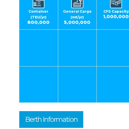
Container
General Cargo
CFS Capacity
1,000,000
(TEU/yr)
(mt/yr)
800,000
5,000,000
Berth Information