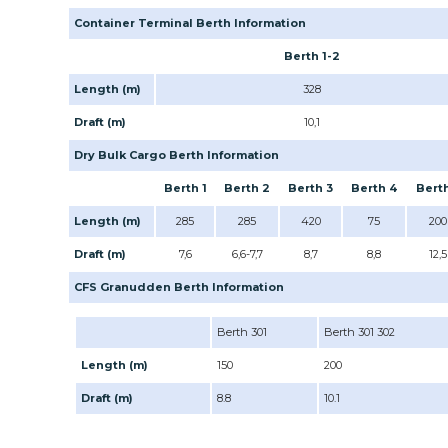
Container Terminal Berth Information
Berth 1-2
Length (m)
328
Draft (m)
10,1
Dry Bulk Cargo Berth Information
Berth 1
Berth 2
Berth 3
Berth 4
Berth
Length (m)
285
285
420
75
200
Draft (m)
7,6
6,6-7,7
8,7
8,8
12,5
CFS Granudden Berth Information
Berth 301
Berth 301 302
Length (m)
150
200
Draft (m)
8.8
10.1