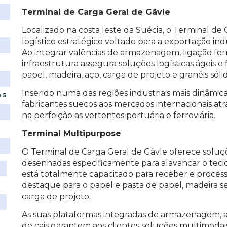
Terminal de Carga Geral de Gävle
Localizado na costa leste da Suécia, o Terminal 
logístico estratégico voltado para a exportação ind
Ao integrar valências de armazenagem, ligação ferrov
infraestrutura assegura soluções logísticas ágeis e 
papel, madeira, aço, carga de projeto e granéis sólid
Inserido numa das regiões industriais mais dinâmica
 5
fabricantes suecos aos mercados internacionais atr
na perfeição as vertentes portuária e ferroviária.
Terminal Multipurpose
O Terminal de Carga Geral de Gävle oferece soluç
desenhadas especificamente para alavancar o tecid
está totalmente capacitado para receber e proce
destaque para o papel e pasta de papel, madeira ser
carga de projeto.
As suas plataformas integradas de armazenagem, as 
de cais garantem aos clientes soluções multimodai