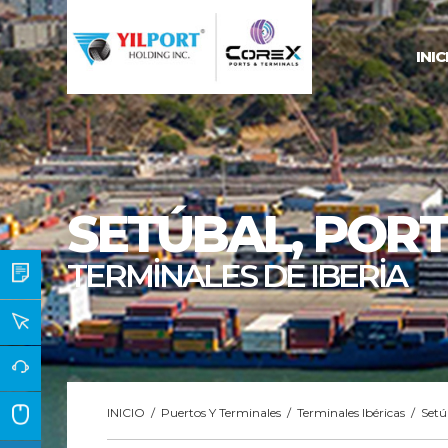
INIC
SETÚBAL
, POR
TERMİNALES DE IBERİA
INICIO
/
Puertos Y Terminales
/
Terminales Ibéricas
/
Setú