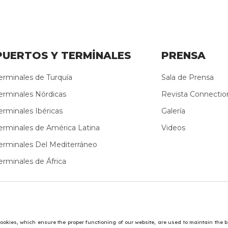
PUERTOS Y TERMİNALES
PRENSA
erminales de Turquía
Sala de Prensa
erminales Nórdicas
Revista Connectio
erminales Ibéricas
Galería
erminales de América Latina
Videos
erminales Del Mediterráneo
erminales de África