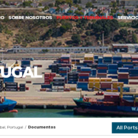
IO
SOBRE NOSOTROS
PUERTOS Y TERMİNALES
SERVICI
TUGAL
bal, Portugal
/
Documentos
All Ports