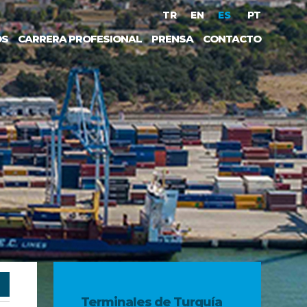
TR
EN
ES
PT
OS
CARRERA PROFESIONAL
PRENSA
CONTACTO
Terminales de Turquía