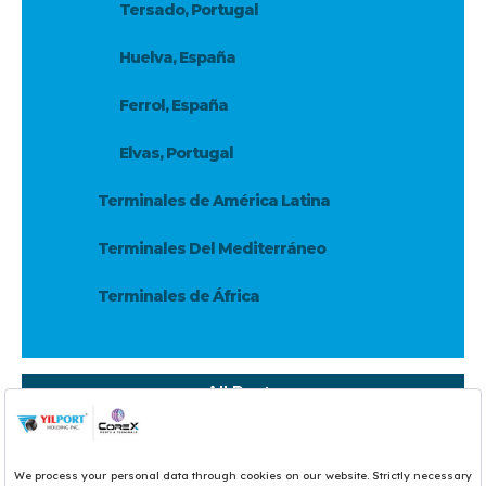
Tersado, Portugal
Huelva, España
Ferrol, España
Elvas, Portugal
Terminales de América Latina
Terminales Del Mediterráneo
Terminales de África
All Ports
INICIO
/
Puertos Y Terminales
/
Terminales Ibéricas
/
Leixões,
Portugal
/
Servicios