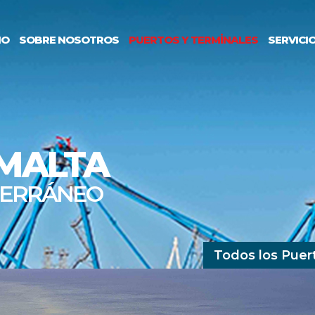
IO
SOBRE NOSOTROS
PUERTOS Y TERMİNALES
SERVICI
MALTA
İTERRÁNEO
Todos los Puer