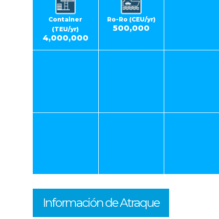
Container
Ro-Ro (CEU/yr)
500,000
(TEU/yr)
4,000,000
Información de Atraque