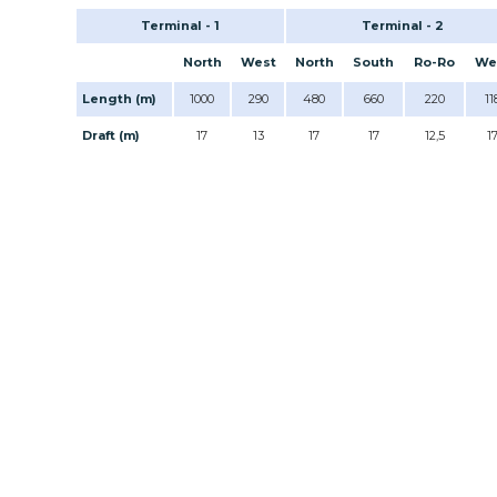
Terminal - 1
Terminal - 2
North
West
North
South
Ro-Ro
We
Length (m)
1000
290
480
660
220
11
Draft (m)
17
13
17
17
12,5
1