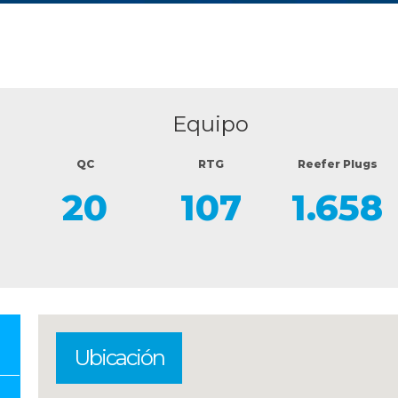
Equipo
QC
RTG
Reefer Plugs
8
20
107
1.658
Ubicación