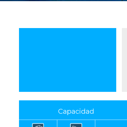
QC
RTG
Reefer Plugs
20
107
1.65
Capacidad