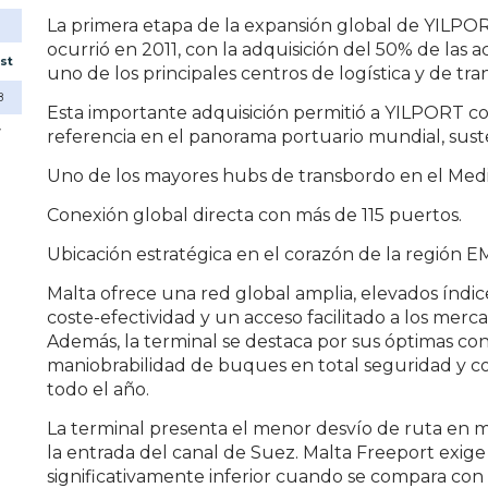
La primera etapa de la expansión global de YILPORT
ocurrió en 2011, con la adquisición del 50% de las 
st
uno de los principales centros de logística y de t
8
Esta importante adquisición permitió a YILPORT c
7
referencia en el panorama portuario mundial, suste
Uno de los mayores hubs de transbordo en el Medi
Conexión global directa con más de 115 puertos.
Ubicación estratégica en el corazón de la región E
Malta ofrece una red global amplia, elevados índic
coste-efectividad y un acceso facilitado a los me
Además, la terminal se destaca por sus óptimas cond
maniobrabilidad de buques en total seguridad y con
todo el año.
La terminal presenta el menor desvío de ruta en mi
la entrada del canal de Suez. Malta Freeport exige 
significativamente inferior cuando se compara con la