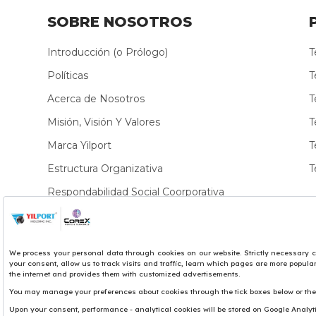
SOBRE NOSOTROS
Introducción (o Prólogo)
T
Políticas
T
Acerca de Nosotros
T
Misión, Visión Y Valores
T
Marca Yilport
T
Estructura Organizativa
T
Respondabilidad Social Coorporativa
Sostenibilidad
Copyright© 2017 Yılport Holding Inc.
Términos y Condiciones
Aviso Legal