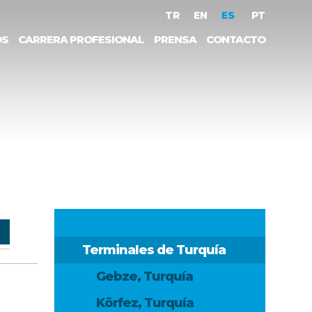
TR
EN
ES
PT
OS
CARRERA PROFESIONAL
PRENSA
CONTACTO
Terminales de Turquía
Gebze, Turquía
Körfez, Turquía